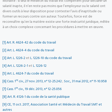
Moralité : si seul le médecin du travail est compétent pour déclarer un
salarié inapte, il n’en reste pas moins que l’employeur ou le salarié ont
divers outils à leur disposition pour contester l’avis d’inaptitude ou
former un recours contre son auteur. Toutefois, force est de
reconnaître qu’en la matière existe une forte insécurité juridique, mêlée
à un choix complexe concernant les procédures à mettre en œuvre.
[1]
Art. R. 4624-42 du code du travail
[2]
Art. L. 4624-4 du code du travail
[3]
Art. L. 1226-2
et
L. 1226-10 du code du travail
[4]
Art. L. 1226-2-1
et
L. 1226-12
[5]
Art. L. 4624-7 du code du travail
re
[6]
Cass. 1
civ., 27 nov. 2013, n° 12-25.242
;
Soc., 31 mai 2012, n° 11-10.958
re
[7]
Cass. 1
civ., 19 déc. 2013, n° 12-25.056
[8]
Art. R. 4126-1 du code de la santé publique
[9]
CE, 11 oct. 2017, Association Santé et Médecin du Travail SMT et
autres